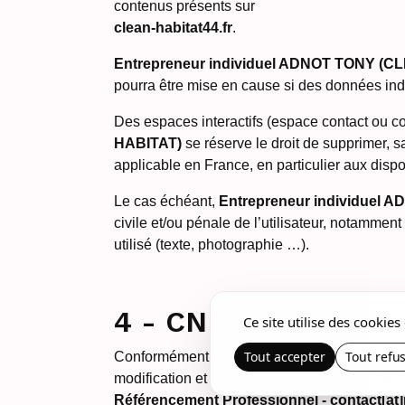
contenus présents sur
clean-habitat44.fr
.
Entrepreneur individuel ADNOT TONY (C
pourra être mise en cause si des données indé
Des espaces interactifs (espace contact ou co
HABITAT)
se réserve le droit de supprimer, 
applicable en France, en particulier aux dispo
Le cas échéant,
Entrepreneur individuel
civile et/ou pénale de l’utilisateur, notammen
utilisé (texte, photographie …).
4 - CNIL et gestion
Ce site utilise des cookie
Tout accepter
Tout refu
Conformément aux dispositions de la loi la loi
modification et de suppression des informati
Référencement Professionnel - contact[at]r