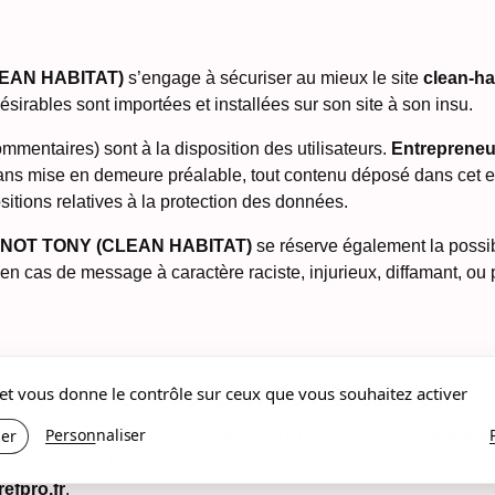
LEAN HABITAT)
s’engage à sécuriser au mieux le site
clean-ha
sirables sont importées et installées sur son site à son insu.
mmentaires) sont à la disposition des utilisateurs.
Entreprene
sans mise en demeure préalable, tout contenu déposé dans cet es
sitions relatives à la protection des données.
 ADNOT TONY (CLEAN HABITAT)
se réserve également la possibi
t en cas de message à caractère raciste, injurieux, diffamant, ou
 des données personnelles.
s et vous donne le contrôle sur ceux que vous souhaitez activer
Personnaliser
ser
 78-17 du 6 janvier 1978 modifiée, l’utilisateur du site
clean-hab
ons collectées. Pour exercer ce droit, envoyez un message à no
efpro.fr
.