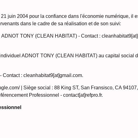
u 21 juin 2004 pour la confiance dans l'économie numérique, il est
tervenants dans le cadre de sa réalisation et de son suivi:
l ADNOT TONY (CLEAN HABITAT) - Contact : cleanhabitat9[at]gm
individuel ADNOT TONY (CLEAN HABITAT) au capital social de
ontact : cleanhabitat9[at]gmail.com.
gle.com/ | Siège social : 88 King ST, San Fransisco, CA 94107
érencement Professionnel - contact[at]refpro.fr.
essionnel