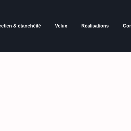
retien & étanchéité
Velux
Réalisations
Con