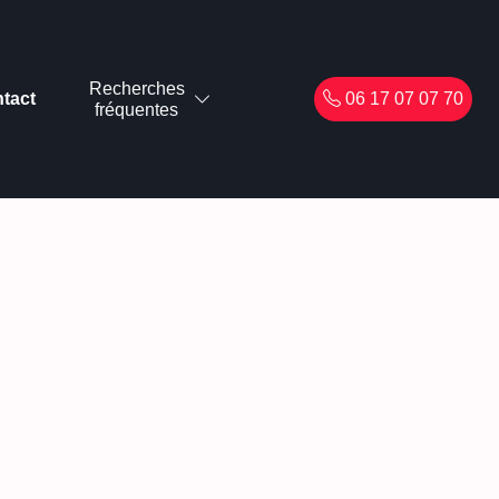
Recherches
tact
06 17 07 07 70
fréquentes