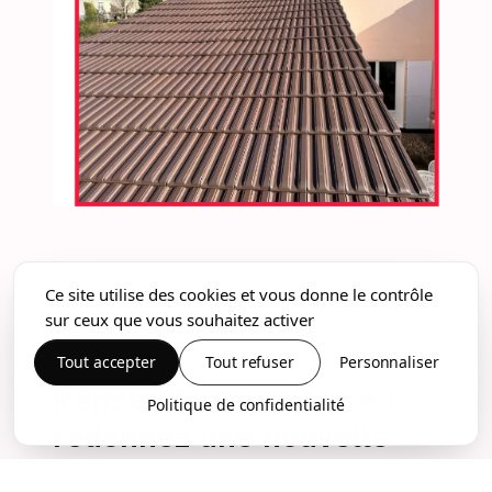
Ce site utilise des cookies et vous donne le contrôle
sur ceux que vous souhaitez activer
Tout accepter
Tout refuser
Personnaliser
Rénovation
de toiture :
Politique de confidentialité
redonnez une nouvelle
vie à votre toit